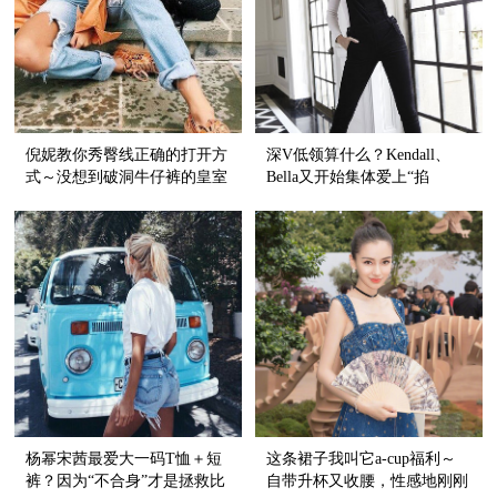
倪妮教你秀臀线正确的打开方
深V低领算什么？Kendall、
式～没想到破洞牛仔裤的皇室
Bella又开始集体爱上“掐
血统还挺纯正呢！
脖”style了！
杨幂宋茜最爱大一码T恤＋短
这条裙子我叫它a-cup福利～
裤？因为“不合身”才是拯救比
自带升杯又收腰，性感地刚刚