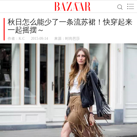
秋日怎么能少了一条流苏裙！快穿起来
一起摇摆～
作者：
K.C
2015-09-14
来源：时尚芭莎