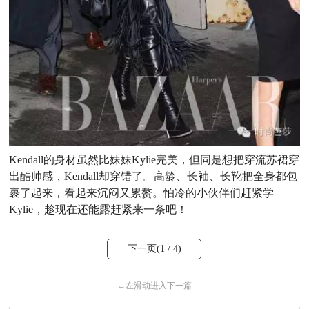
Kendall的身材虽然比妹妹Kylie完美，但同是想把穿流苏裙穿
出酷帅感，Kendall却穿错了。高龄、长袖、长靴把全身都包
裹了起来，看起来沉闷又累赘。怕冷的小伙伴们赶紧学
Kylie，趁现在还能露赶紧来一条吧！
下一页(
1
/ 4)
←
左滑动进入下一篇