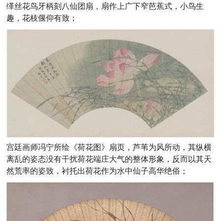
缂丝花鸟牙柄刻八仙团扇，扇作上广下窄芭蕉式，小鸟生
趣，花枝偃仰有致；
宫廷画师冯宁所绘《荷花图》扇页，芦苇为风所动，其纵横
离乱的姿态没有干扰荷花端庄大气的整体形象，反而以其天
然荒率的姿致，衬托出荷花作为水中仙子高华绝俗；