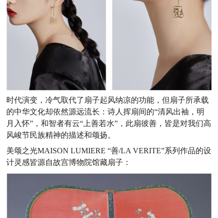
时代演变，冷气取代了扇子起风纳凉的功能，但扇子所承载
的中华文化却依然源远流长：诗人挥扇间的“清风出袖，明
月入怀”，和智者有云“上善若水”，此扇彼善，皆是对我们高
风峻节民族精神的描述和颂扬。
美颂之光MAISON LUMIERE “善/LA VERITE”系列作品的设
计灵感皆源自故宫博物院馆藏扇子：