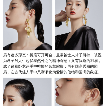
扇有诸多形态：折扇可开可合，且常被士人才子所持，被视
为君子对人生起伏泰然处之的精神寄意；又有飘逸的羽扇，
成了诸葛卧龙运手中帷幄的智慧缩影；再有圆润秀丽的团
扇，在古代佳人手中又渐渐化为爱情的信物和圆满的象征。