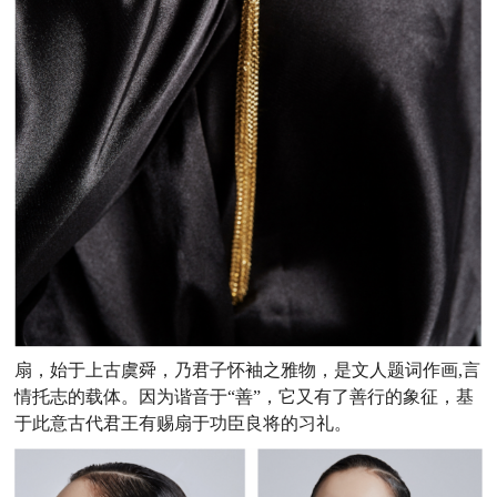
扇，始于上古虞舜，乃君子怀袖之雅物，是文人题词作画,言
情托志的载体。因为谐音于“善”，它又有了善行的象征，基
于此意古代君王有赐扇于功臣良将的习礼。