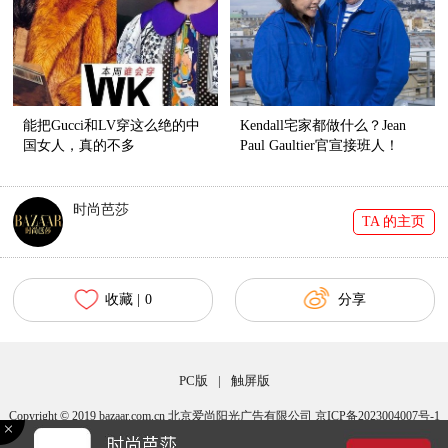
能把Gucci和LV穿这么绝的中
Kendall宅家都做什么？Jean
国女人，真的不多
Paul Gaultier官宣接班人！
时尚芭莎
TA 的主页
收藏 |
0
分享
PC版
|
触屏版
Copyright © 2019 bazaar.com.cn 北京爱尚阳光广告有限公司 京ICP备2023004007号-1