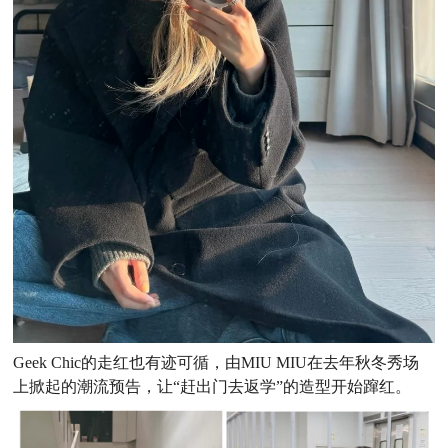
Geek Chic的走红也有迹可循，由MIU MIU在去年秋冬秀场
上掀起的潮流预告，让“赶出门去返学”的造型开始蹿红。