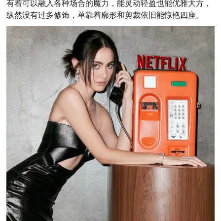
有着可以融入各种场合的魔力，能灵动轻盈也能优雅大方，
纵然没有过多修饰，单靠着廓形和剪裁依旧能惊艳四座。