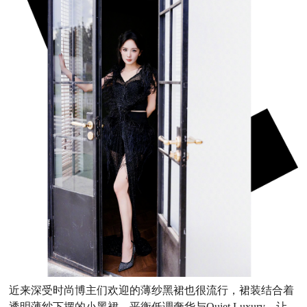
近来深受时尚博主们欢迎的薄纱黑裙也很流行，裙装结合着
透明薄纱下摆的小黑裙，平衡低调奢华与Quiet Luxury，让