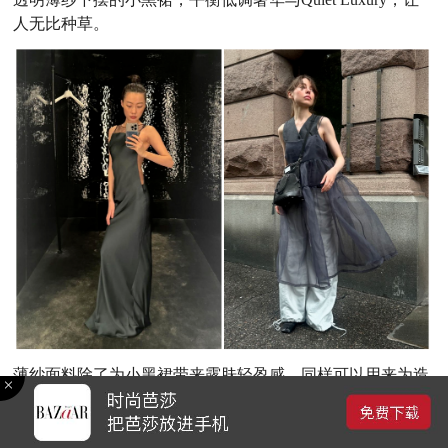
人无比种草。
薄纱面料除了为小黑裙带来露肤轻盈感，同样可以用来为造
型增添层次感，正如申世京的这两套Look，不论是将薄纱缀
饰于裙摆还是肩线，都能让单品焕发出全新魅力。