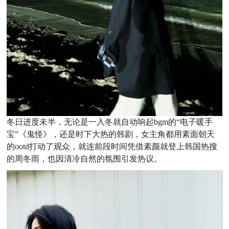
冬日进度未半，无论是一入冬就自动响起bgm的“电子暖手
宝”《鬼怪》，还是时下大热的韩剧，女主角都用素面朝天
的ootd打动了观众，就连前段时间凭借素颜就登上韩国热搜
的周冬雨，也因清冷自然的氛围引发热议。