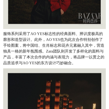
服饰系列采用了AO YES标志性的经典面料、辨识度极高的
廓形和造型设计。此外，AO YES也为此次合作特别创作了
手绘图案，将中国结、生肖标志和花卉元素融入其中，营造
独具一格的新年氛围感。Zara团队则开发了多样化的面料与
产品，丰富了本次合作的内涵与表现力，将品牌一以贯之的
品质追求与AO YES的东方设计巧妙融合。