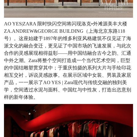
AO YES|ZARA 限时快闪空间将闪现洛克•外滩源美丰大楼
ZA.ANDREW&GEORGE BUILDING（上海北京东路118
号）。这座始建于1897年的维多利亚风格建筑不仅见证了海
派文化的融合变迁，更见证了中国市场的飞速发展，与此次
合作的灵感展现相得益彰——用中国结融合古今之韵、汇通
中外之潮。Zara将整个空间打造成一个当代艺术空间，巨型
的中国结雕塑贯穿其中；于重庆拍摄的系列大片与手绘印花
相互交衬，诉说灵感故事。在展示区域中女装、男装及家居
产品，一一展示了AO YES | Zara现代与传统交融的独到美
学，空间透过水泥与面料、中国红与中性灰，打造出恣意别
样的新年体验。