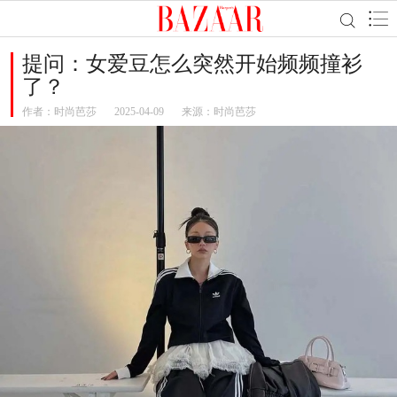
提问：女爱豆怎么突然开始频频撞衫
了？
作者：
时尚芭莎
2025-04-09
来源：时尚芭莎