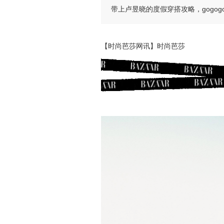
带上卢昱晓的度假穿搭攻略，gogog
【时尚芭莎网讯】时尚芭莎