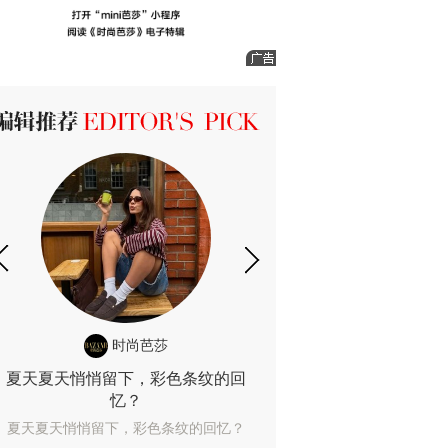
ICK 编辑推荐
时尚芭莎
时尚
夏天夏天悄悄留下，彩色条纹的回
露肤度10%也
忆？
露肤度10%也能
夏天夏天悄悄留下，彩色条纹的回忆？