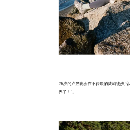
25岁的卢昱晓会在不停歇的陡峭徒步后
界了！”。