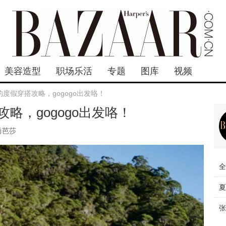
美容造型
职场乐活
专题
图库
视频
度假穿搭攻略，gogogo出发咯！
略，gogogo出发咯！
尚芭莎
全
夏
张