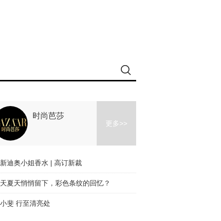
时尚芭莎
更多>>
新迪奥小姐香水 | 高订新裁
天夏天悄悄留下，彩色条纹的回忆？
小斐 行至清亮处