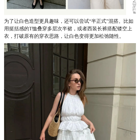
为了让白色造型更具趣味，还可以尝试“半正式”混搭。比如
用挺括感的T恤叠穿多层次半裙，或者西装长裤搭配镂空上
衣，打破原有的穿衣思路，让白色变得更加松弛随性。