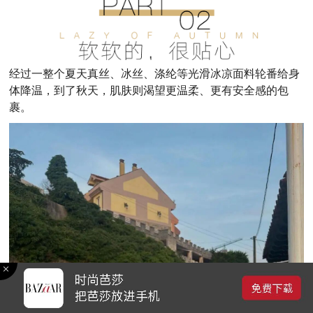
经过
一
整个
夏
天
真丝、冰丝
、
涤纶等光滑冰凉面料
轮番给身
体降温
，
到了
秋天
，
肌肤
则
渴望更温柔、更有安全感的包
裹
。