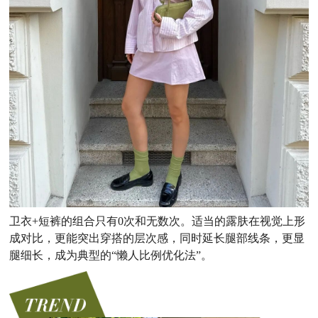
卫衣
+短裤的组合只有0次和无数次。
适当
的
露肤在视觉上形
成对比，更能突出穿搭的层次感
，同时
延长腿部线条
，更显
腿细长，成为典型的
“懒人比例优化法”
。