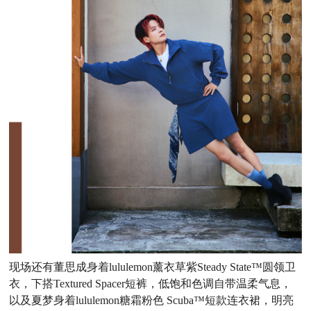
现场还有董思成身着
lululemon薰衣草紫Steady State™圆领卫
衣，下搭Textured Spacer短裤，低饱和色调自带温柔气息，
以及夏梦身着lululemon糖霜粉色 Scuba™短款连衣裙，明亮