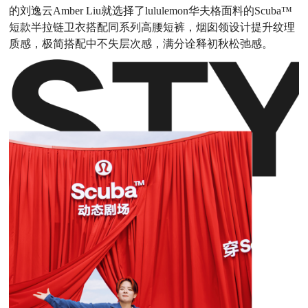
的刘逸云Amber Liu就选择了lululemon华夫格面料的Scuba™
短款半拉链卫衣搭配同系列高腰短裤，烟囱领设计提升纹理
质感，极简搭配中不失层次感，满分诠释初秋松弛感。