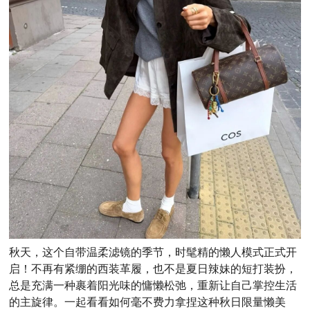
秋天，这个自带温柔滤镜的季节，时髦
精的
懒人模式
正式开
启
！
不再
有
紧绷的西装革履，也不是夏日辣妹的短打装扮，
总是充满
一种裹着阳光味的
慵懒松弛，重新让自己掌控生活
的主旋律。一起看看如何毫不费力拿捏这种秋日限量
懒美