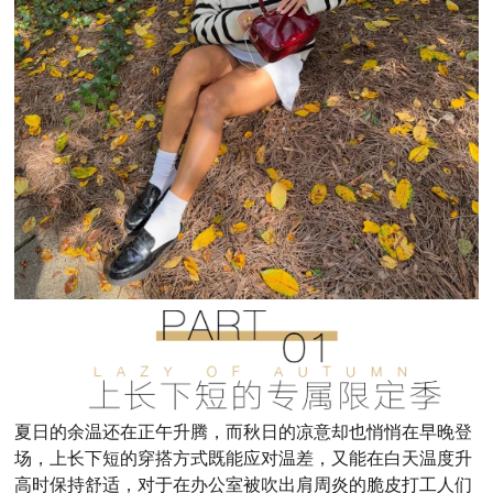
夏日的余温还在正午升腾，而秋日的凉意却也悄悄在早晚登
场，
上长下短的穿搭方式既能应对
温差
，又能在
白天
温度升
高时保持舒适
，对于在办公室被吹出肩周炎的脆皮打工人们