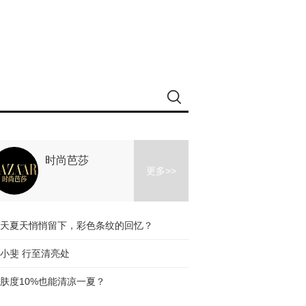
时尚芭莎
更多>>
天夏天悄悄留下，彩色条纹的回忆？
小斐 行至清亮处
肤度10%也能清凉一夏？