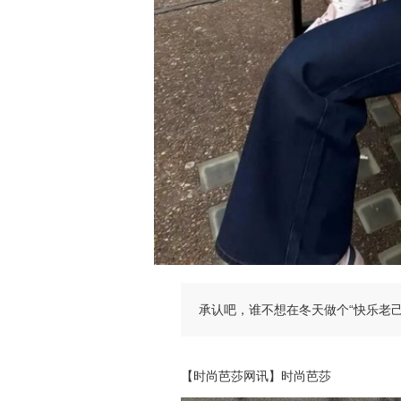
承认吧，谁不想在冬天做个“快乐老己
【时尚芭莎网讯】时尚芭莎