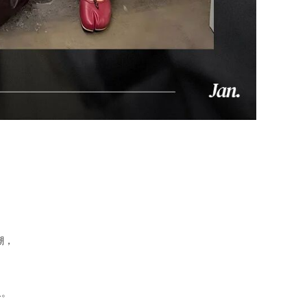
潮，
象。