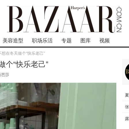
美容造型
职场乐活
专题
图库
视频
想在冬天做个“快乐老己”
个“快乐老己”
尚芭莎
夏
张
露