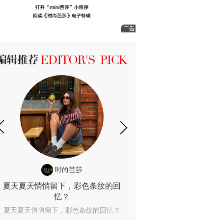
ICK 编辑推荐
时尚芭莎
时尚
夏天夏天悄悄留下，彩色条纹的回
露肤度10%也
忆？
露肤度10%也能
夏天夏天悄悄留下，彩色条纹的回忆？