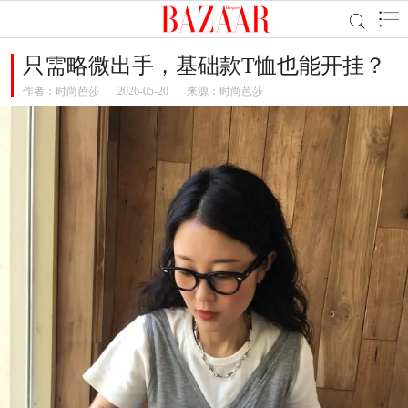
只需略微出手，基础款T恤也能开挂？
作者：
时尚芭莎
2026-05-20
来源：时尚芭莎