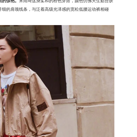
间的惊艳。
宋雨琦这身柔和的粉色穿搭，颜色仿佛天生贴合肤
纤细的肩颈线条，与泛着高级光泽感的宽松低腰运动裤相碰