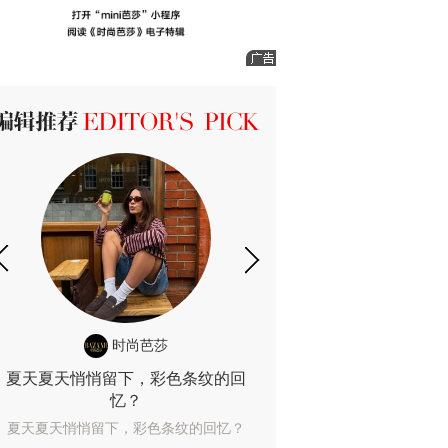
ICK 编辑推荐
时尚芭莎
时尚
夏天夏天悄悄留下，彩色条纹的回
露肤度10%也
忆？
露肤度10%也能
夏天夏天悄悄留下，彩色条纹的回忆？