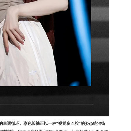
宁的单调循环。彩色长裤正以一种“视觉多巴胺”的姿态统治街