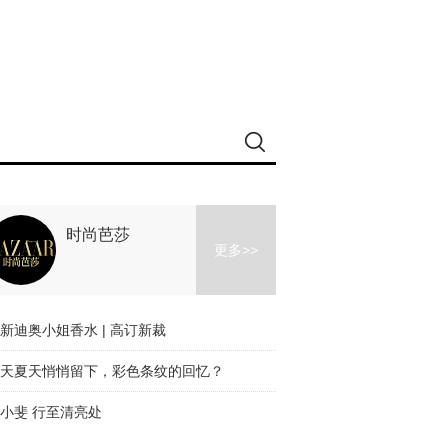
时尚芭莎
更多>>
新迪奥小姐香水 | 高订新裁
天夏天悄悄留下，彩色条纹的回忆？
小斐 行至清亮处