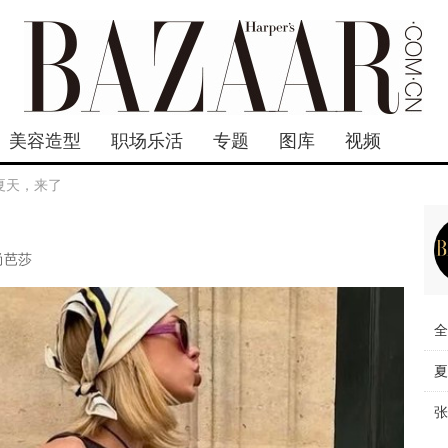
美容造型
职场乐活
专题
图库
视频
夏天，来了
尚芭莎
全
夏
张