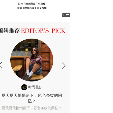
ICK 编辑推荐
时尚芭莎
时尚
夏天夏天悄悄留下，彩色条纹的回
露肤度10%也
忆？
露肤度10%也能
夏天夏天悄悄留下，彩色条纹的回忆？