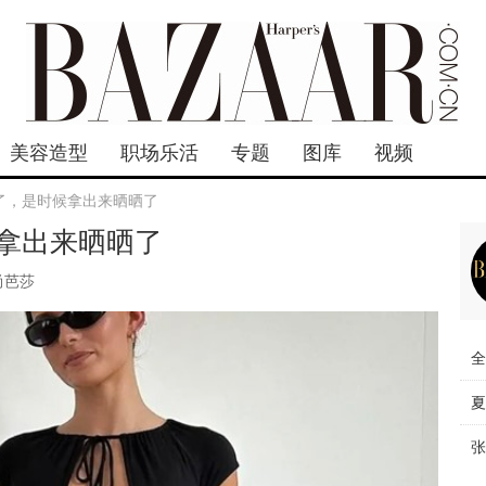
美容造型
职场乐活
专题
图库
视频
了，是时候拿出来晒晒了
拿出来晒晒了
尚芭莎
全
夏
张