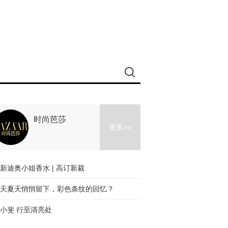
时尚芭莎
更多>>
新迪奥小姐香水 | 高订新裁
天夏天悄悄留下，彩色条纹的回忆？
小斐 行至清亮处