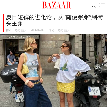
夏日短裤的进化论，从“随便穿穿”到街
头主角
作者：
时尚芭莎
2026-07-02
来源：时尚芭莎