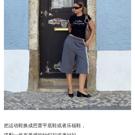
把运动鞋换成芭蕾平底鞋或者乐福鞋，