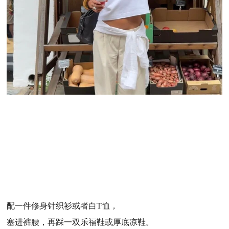
配一件修身针织衫或者白T恤，
塞进裤腰，再踩一双乐福鞋或厚底凉鞋。