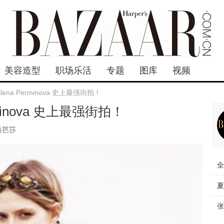
美容造型
职场乐活
专题
图库
视频
ena Perminova 史上最强街拍！
minova 史上最强街拍！
尚芭莎
全
夏
张