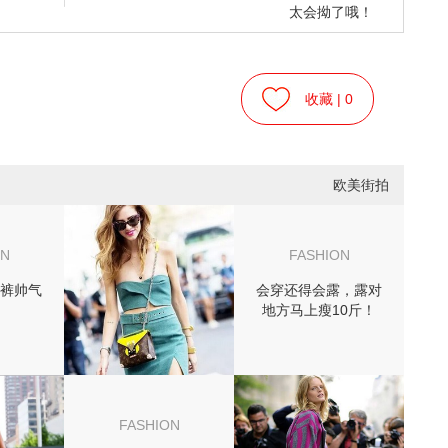
太会拗了哦！
收藏 |
0
欧美街拍
ON
FASHION
裤帅气
会穿还得会露，露对
地方马上瘦10斤！
FASHION