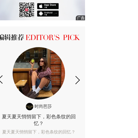
ICK 编辑推荐
时尚芭莎
时尚
夏天夏天悄悄留下，彩色条纹的回
露肤度10%也
忆？
露肤度10%也能
夏天夏天悄悄留下，彩色条纹的回忆？