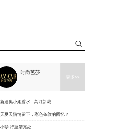
时尚芭莎
更多>>
新迪奥小姐香水 | 高订新裁
天夏天悄悄留下，彩色条纹的回忆？
小斐 行至清亮处