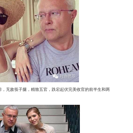
排，无敌筷子腿，精致五官，跌宕起伏完美收官的前半生和两