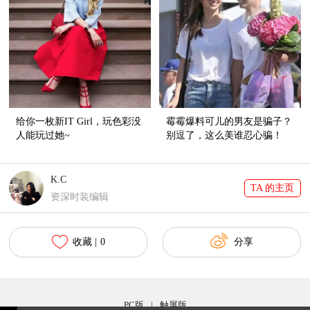
给你一枚新IT Girl，玩色彩没
霉霉爆料可儿的男友是骗子？
人能玩过她~
别逗了，这么美谁忍心骗！
K.C
TA 的主页
资深时装编辑
收藏 |
0
分享
PC版
|
触屏版