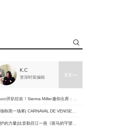
K.C
更多>>
资深时装编辑
Gucci开趴狂欢！Sienna Miller邀你出席：本色出演_敬请赐复
一场秋雨一场寒| CARNAVAL DE VENISE（威尼斯狂欢节）应季穿搭tips
守护的力量|比音勒芬江一燕《斑马的守望》公益联名款上新