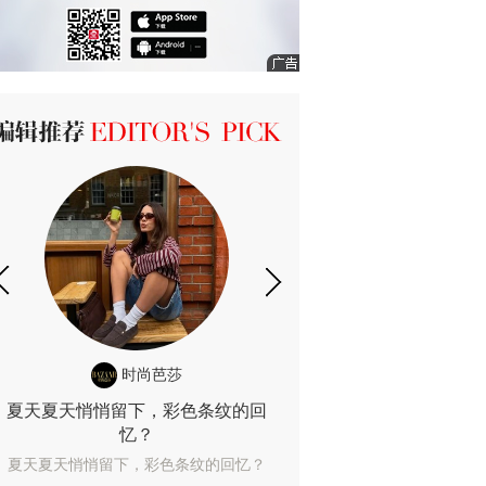
ICK 编辑推荐
时尚芭莎
时尚
夏天夏天悄悄留下，彩色条纹的回
露肤度10%也
忆？
露肤度10%也能
夏天夏天悄悄留下，彩色条纹的回忆？