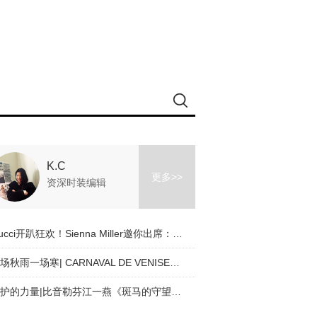
K.C
更多>>
资深时装编辑
Gucci开趴狂欢！Sienna Miller邀你出席：本色出演_敬请赐复
一场秋雨一场寒| CARNAVAL DE VENISE（威尼斯狂欢节）应季穿搭tips
守护的力量|比音勒芬江一燕《斑马的守望》公益联名款上新