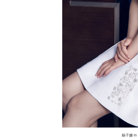
杨子姗 i