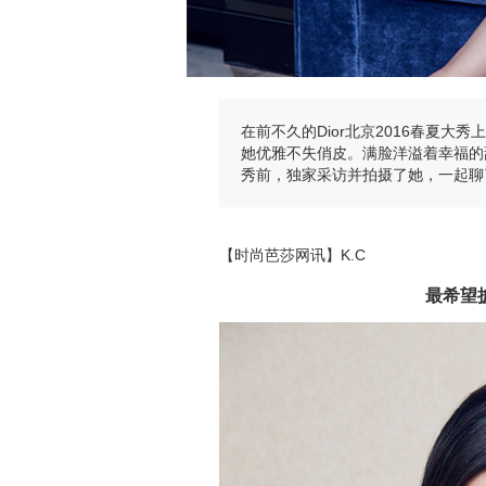
在前不久的Dior北京2016春夏大
她优雅不失俏皮。满脸洋溢着幸福的
秀前，独家采访并拍摄了她，一起聊了时
【时尚芭莎网讯】K.C
最希望