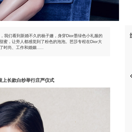
秀上，我们看到新婚不久的杨子姗，身穿Dior墨绿色小礼服的
P
甜蜜，让旁人都感觉到了粉色的泡泡。芭莎专程在Dior大
尚、工作和婚姻......
披上长款白纱举行庄严仪式