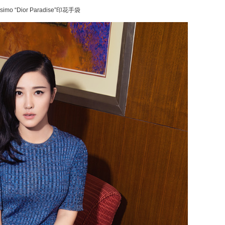
ssimo “Dior Paradise”印花手袋