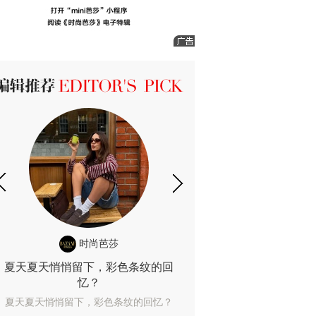
ICK 编辑推荐
时尚芭莎
时尚
夏天夏天悄悄留下，彩色条纹的回
露肤度10%也
忆？
露肤度10%也能
夏天夏天悄悄留下，彩色条纹的回忆？