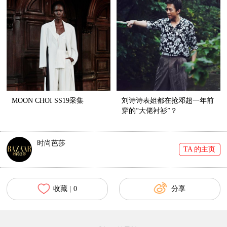
MOON CHOI SS19采集
刘诗诗表姐都在抢邓超一年前
穿的“大佬衬衫”？
时尚芭莎
TA 的主页
收藏 |
0
分享