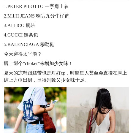
1.PETER PILOTTO 一字肩上衣
2.M.I.H JEANS 喇叭九分牛仔裤
3.ATTICO 腕带
4.GUCCI 链条包
5.BALENCIAGA 穆勒鞋
今天穿得太平淡？
脚上绑个“choker”来增加少女味！
夏天的凉鞋跟丝带也是对好cp，时髦星人甚至会直接在脚上
缠上方巾出街，显得别致又少女味十足。