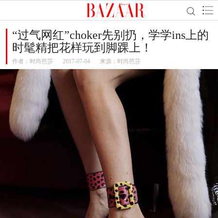
“过气网红”choker先别扔，学学ins上的
时髦精把花样玩到脚踝上！
作者：
时尚芭莎
2017-07-04
来源：时尚芭莎