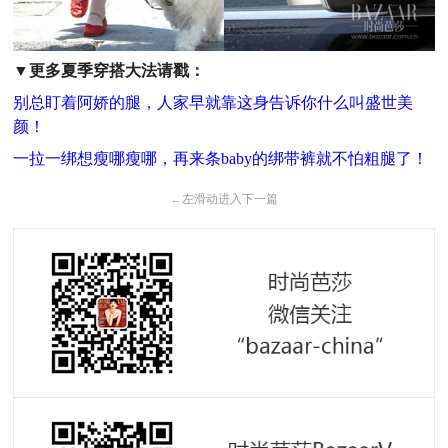
▼
更多夏季穿搭大法请戳：
别总盯着阿娇的腿，人家早就靠这身告诉你什么叫盛世美
颜！
一拉一绑想瘦哪瘦哪，再来条baby的绑带裤就不怕粗腿了！
←
左滑动进入下一篇