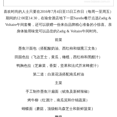
喜欢时尚的人士只要在2016年7月4日至15日工作日（每周一至周五）
期间的12:00至14:30，在瑜舍酒店地下一层Sureño餐厅点选Zadig &
Voltaire午间套餐，还可以获赠一份来自品牌精心准备的小惊喜。亲
身体验用味觉可以品尝的Zadig & Voltaire午间时尚。
前菜
墨鱼汁面包（搭配酸奶油、西红柿和烟熏三文鱼）
田园色拉（飞达芝士，黄瓜，橄榄，西红柿和黑醋汁）
鸭胸色拉（芝麻菜，香梨，坚果和法式芥末蜂蜜汁）
第二道：白菜花汤搭配南瓜籽油
主菜
手工制作墨鱼汁扁面（鱿鱼及新鲜辣椒）
烤牛柳（红酒汁，南瓜泥和什锦蔬菜）
）
蝴蝶面（蘑菇，顶级帕马森芝士和新鲜菠菜