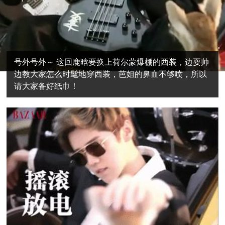
号外号外～ 这回鹿晗要换上荷尔蒙爆棚的西装，边耍帅
边教大家怎么时髦地穿西装，芭姐的鼻血不够喷，所以
请大家备好纸巾！