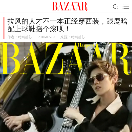
拉风的人才不一本正经穿西装，跟鹿晗
配上球鞋摇个滚呗！
作者：
时尚芭莎
2016-07-19
来源：时尚芭莎