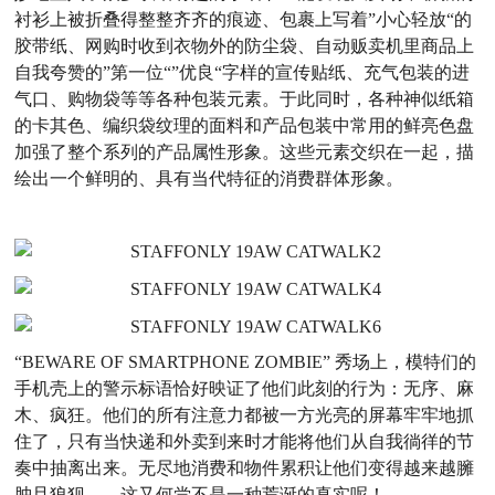
衬衫上被折叠得整整齐齐的痕迹、包裹上写着”小心轻放“的
胶带纸、网购时收到衣物外的防尘袋、自动贩卖机里商品上
自我夸赞的”第一位“”优良“字样的宣传贴纸、充气包装的进
气口、购物袋等等各种包装元素。于此同时，各种神似纸箱
的卡其色、编织袋纹理的面料和产品包装中常用的鲜亮色盘
加强了整个系列的产品属性形象。这些元素交织在一起，描
绘出一个鲜明的、具有当代特征的消费群体形象。
“BEWARE OF SMARTPHONE ZOMBIE” 秀场上，模特们的
手机壳上的警示标语恰好映证了他们此刻的行为：无序、麻
木、疯狂。他们的所有注意力都被一方光亮的屏幕牢牢地抓
住了，只有当快递和外卖到来时才能将他们从自我徜徉的节
奏中抽离出来。无尽地消费和物件累积让他们变得越来越臃
肿且狼狈——这又何尝不是一种荒诞的真实呢！