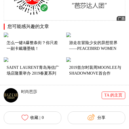
您可能感兴趣的文章
怎么一键A爆整条街？你只差
游走在冒险少女的异想世界
一副卡戴珊墨镜！
——PEACEBIRD WOMEN
2019夏季系列探秘奇妙色彩空
间
SAINT LAURENT青岛海信广
2019首尔时装周MOONLEE与
场店隆重举办 2019春夏系列
SHADOWMOVE首合作
鉴赏酒会
时尚芭莎
TA 的主页
收藏 |
0
分享