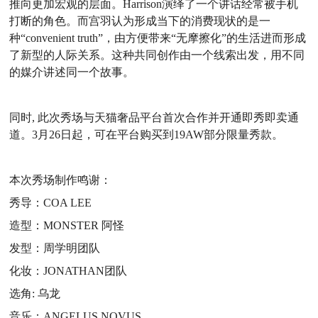
推向更加宏观的层面。Harrison演绎了一个讲话经常被手机
打断的角色。而宫羽认为形成当下的消费现状的是一
种“convenient truth”，由方便带来“无摩擦化”的生活进而形成
了新型的人际关系。这种共同创作由一个线索出发，用不同
的媒介讲述同一个故事。
同时, 此次秀场与天猫奢品平台首次合作并开通即秀即卖通
道。3月26日起，可在平台购买到19AW部分限量秀款。
本次秀场制作鸣谢：
秀导：COA LEE
造型：MONSTER 阿怪
发型：周学明团队
化妆：JONATHAN团队
选角: 乌龙
音乐：ANGELUS NOVUS