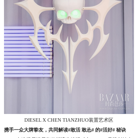
DIESEL X CHEN TIANZHUO装置艺术区
携手一众大牌挚友，共同解读#敢活 敢怂# 的#活好# 秘诀