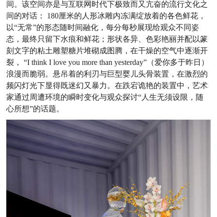
间。该空间亦是与互联网时代下极致而又亢奋的流行文化之
间的对话： 180厘米的人形冰雕内冻满绽放着的各色鲜花，
以“无常”的形态随时间融化，每分每秒展现给观众不同姿
态，最终只留下水痕和鲜花；形状各异、色彩艳丽并配以篆
刻文字的粘土雕塑糖片堆砌成图腾，在干燥的空气中逐渐开
裂， “I think I love you more than yesterday”（爱你多于昨日）
浪漫而脆弱。悬吊着的利刃与巨型婴儿头骨装置，在激烈的
频闪灯光下显得既迷幻又暴力。在跌宕诡艳的装置中，艺术
家通过周遭环境的瞬时变化与观众探讨“人生无须设限，随
心所想”的话题。