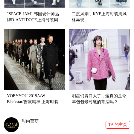
"SPACE JAM" 韩国设计师品
二度风潮，KYE上海时装周风
牌D-ANTIDOTE上海时装周
格再现
19AW发布
YOEYYOU 2019A/W
明星们胃口大了，这真的是今
Blackstar/摇滚精神 上海时装
年包包最时髦的背法吗？！
周系列发布
时尚芭莎
TA 的主页