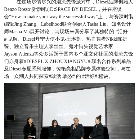
在这场尽情尽兴的潮流先锋派对中，Diesel品牌创始人
Renzo Rosso倾情到访D:SPACE BY DIESEL，并在座谈
会“How to make your way the successful way”上 ，与资深时装
编辑Jing Zhang、Labelhood联合创始人Tasha Liu、知名设计
师Masha Ma展开讨论，与现场来宾分享了其独特的 #活好
# 见解。Diesel丹宁大使小鬼-王琳凯、热血舞者Nikki陈妍
臻、独立音乐主理人李丝丝、鬼才街头视觉艺术家
Jayson Atienza等众多活跃于国内多个亚文化社区的潮流先锋
们亦身着#DIESEL X ZHOUXIANGYU# 联名合作系列单品
及Diesel春夏系列服饰，惊艳亮相品牌专属体验空间，与在
场一众潮人共同探索#敢活 敢怂# 的 #活好# 秘诀。