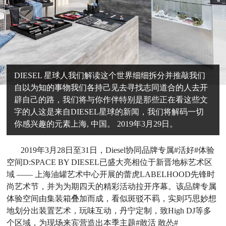
DIESEL 星球人我们解读这个世界细细拆分并推敲我们
自以为知的事物我们各持己见去寻找志同道合的人去开
辟自己的路，我们将与你作伴特别是那些正在看这些文
字的人这是来自DIESEL星球的新闻，我们将解码一切
你感兴趣的元素上海, 中国。 2019年3月29日。
2019年3月28日至31日，Diesel协同品牌专属#活好#体验
空间D:SPACE BY DIESEL已盛大亮相位于新晋地标艺术区
域 —— 上海油罐艺术中心开展的蕾虎LABELHOOD先锋时
尚艺术节，并为为期四天的精彩活动拉开序幕。该品牌专属
体验空间由集装箱叠加而成，看似斑驳不羁，实则巧思妙想
地划分出装置艺术，玩味互动，丹宁定制，致High DJ等多
个区域，为现场来宾营造出本季主题#敢活 敢怂#