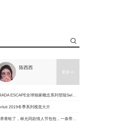
陈西西
更多>>
PRADA ESCAPE全球独家概念系列登陆Selfridges
erluti 2019冬季系列视觉大片
别养青蛙了，林允同款情人节包包，一条带子帮你找到青蛙王子！