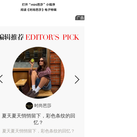
ICK 编辑推荐
时尚芭莎
时尚
夏天夏天悄悄留下，彩色条纹的回
露肤度10%也
忆？
露肤度10%也能
夏天夏天悄悄留下，彩色条纹的回忆？