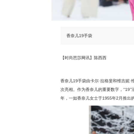
香奈儿19手袋
【时尚芭莎网讯】陈西西
19
香奈儿
手袋由卡尔·拉格斐和维吉妮·
19
次亮相。作为香奈儿的重要数字，“
”
1955
2
年，一如香奈儿女士于
年
月推出