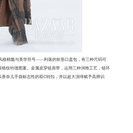
风格精髓与美学符号——利落的矩形口盖包，有三种尺码可
菱格纹绗缝图案。金属皮穿链肩带，运用三种润饰工艺，链环
C
以香奈儿手袋标志性的双
转扣，并以超大演绎赋予高辨识