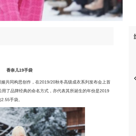
P
19
香奈儿
手袋
2019/20
维娅共同构思创作，在
秋冬高级成衣系列发布会上首
2019
沿用了品牌经典的命名方式，亦代表其所诞生的年份是
2.55
的
手袋。