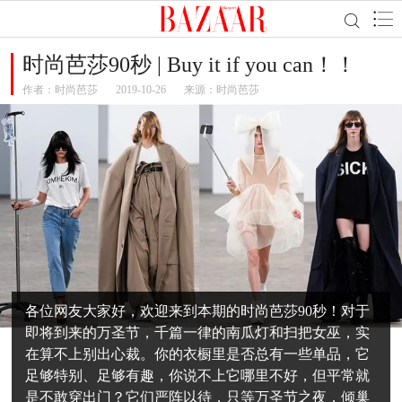
时尚芭莎90秒 | Buy it if you can！！
作者：
时尚芭莎
2019-10-26
来源：时尚芭莎
各位网友大家好，欢迎来到本期的时尚芭莎90秒！对于
即将到来的万圣节，千篇一律的南瓜灯和扫把女巫，实
在算不上别出心裁。你的衣橱里是否总有一些单品，它
足够特别、足够有趣，你说不上它哪里不好，但平常就
是不敢穿出门？它们严阵以待，只等万圣节之夜，倾巢