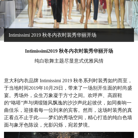
Intimissimi 2019 秋冬内衣时装秀华丽开场
I
ntimissimi
2019
秋冬内衣时装秀华丽开场
纯白歌舞主题尽显意式优雅风情
意大利内衣品牌
Intimissimi 2019
秋冬系列时装秀如约而至，
于当地时间
2019
年
10
月
29
日，带来了一场别开生面的时尚盛
宴。秀场外，众生万象凝于方寸之间。欢呼声、高跟鞋
的
“咯嗒”声与绸缎随风飘逸的沙沙声此起彼伏，如同奏响一
曲佳乐，迎接着每一位到来的宾客。然而，这场时装秀的真
正看点不止于此——梦幻的秀场空间，精心打造的纯白色墙
面与象牙色陈设，光影闪烁，宛若梦境。