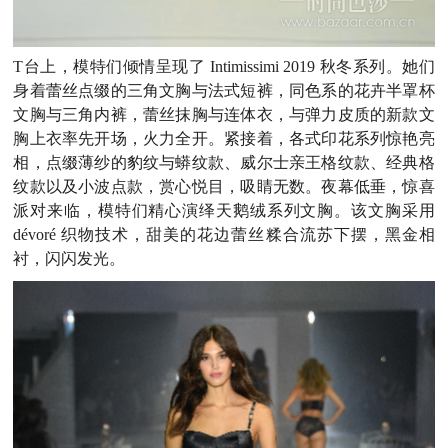
T
台上，模特们倾情呈现了
Intimissimi 2019
秋冬系列。她们
身着蕾丝点缀的三角文胸与法式短裤，同色系的花卉半罩杯
文胸与三角内裤，蕾丝抹胸与连体衣，与弹力皮质的新款文
胸上衣率先开场，火力全开。紧接着，各式印花系列惊艳亮
相，点缀薄纱的豹纹与蟒纹款、威尔士亲王格纹款、经典格
纹款以及小波点款，赏心悦目，吸睛无数。夜幕低垂，惊喜
派对来临，模特们精心演绎天鹅绒系列文胸。该文胸采用
dévoré 织物技术，甜美的花边蕾丝糅合流苏下摆，黑金相
衬，闪闪发光。