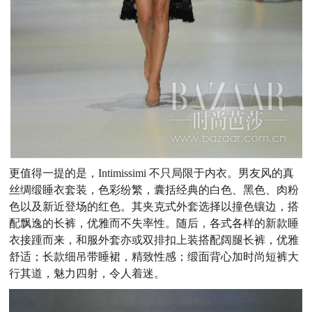
更值得一提的是，
Intimissimi 不只局限于内衣。男友风的真
丝绸缎睡衣套装，色彩纷繁，囊括经典的白色、黑色、肉粉
色以及新近登场的红色。其夹克式外套选择以撞色镶边，搭
配飘逸的长裤，优雅而不失率性。随后，各式各样的新款睡
衣接踵而来，和服外套亦或双排扣上装搭配阔腿长裤，优雅
舒适；长款细吊带睡裙，精致性感；缎面背心加时尚短裤大
行其道，魅力四射，令人着迷。