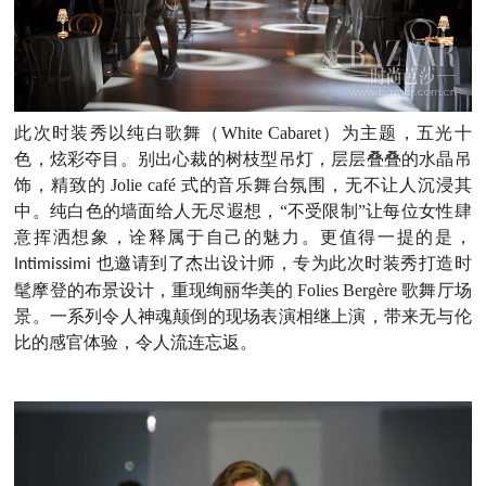
此次时装秀以纯白歌舞（White Cabaret
）为主题，五光十
色，炫彩夺目。别出心裁的树枝型吊灯，层层叠叠的水晶吊
饰，精致的
Jolie café
式的音乐舞台氛围，无不让人沉浸其
中。纯白色的墙面给人无尽遐想，
“不受限制”让每位女性肆
意挥洒想象，诠释属于自己的魅力。更值得一提的是，
也邀请到了杰出设计师，专为此次时装秀打造时
Intimissimi
髦摩登的布景设计，重现绚丽华美的
Folies Bergère 歌舞厅场
景。一系列令人神魂颠倒的现场表演相继上演，带来无与伦
比的感官体验，令人流连忘返。