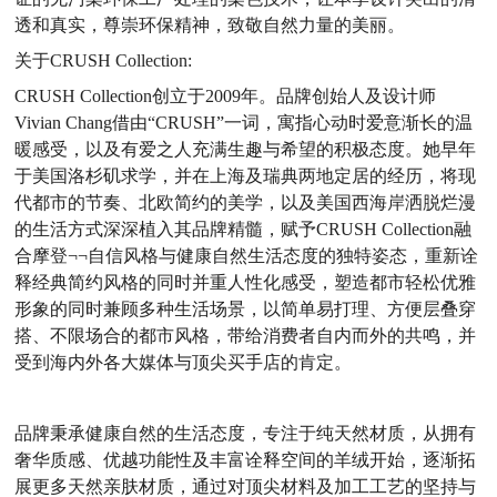
透和真实，尊崇环保精神，致敬自然力量的美丽。
关于
CRUSH Collection:
CRUSH Collection创立于2009年。品牌创始人及设计师
Vivian Chang借由“CRUSH”一词，寓指心动时爱意渐长的温
暖感受，以及有爱之人充满生趣与希望的积极态度。她早年
于美国洛杉矶求学，并在上海及瑞典两地定居的经历，将现
代都市的节奏、北欧简约的美学，以及美国西海岸洒脱烂漫
的生活方式深深植入其品牌精髓，赋予CRUSH Collection融
合摩登¬¬自信风格与健康自然生活态度的独特姿态，重新诠
释经典简约风格的同时并重人性化感受，塑造都市轻松优雅
形象的同时兼顾多种生活场景，以简单易打理、方便层叠穿
搭、不限场合的都市风格，带给消费者自内而外的共鸣，并
受到海内外各大媒体与顶尖买手店的肯定。
品牌秉承健康自然的生活态度，专注于纯天然材质，从拥有
奢华质感、优越功能性及丰富诠释空间的羊绒开始，逐渐拓
展更多天然亲肤材质，通过对顶尖材料及加工工艺的坚持与