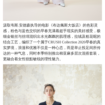
汲取韦斯.安德森执导的电影《布达佩斯大饭店》的色彩灵
感，粉色与蓝色交织的早春充满着超乎现实的美好感受，极
细金银丝与丝绵混织出水光粼粼的肌理感，拉绒及粗花呢的
结合工艺，编织了一个属于CRUSH Collection 2020早春的真
实梦境，浪漫和优雅不仅是一种心态，而是举止投足间所传
达的一种气息，同时本季特别推出棉亚麻多层次混搭套装，
更融合着女性狡黠敏锐的理性魅力。