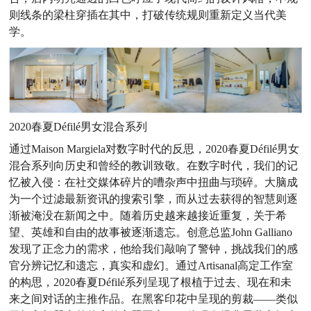
则线条的梁柱穿插在其中，打破传统规则重新定义当代美
学。
2020春夏Défilé男女混合系列
通过Maison Margiela对数字时代的反思，2020春夏Défilé男女
混合系列向历史和曾经的教训致敬。在数字时代，我们的记
忆被入侵：在社交媒体碎片的嘈杂声中扭曲与琐碎。大脑成
为一个过滤最新资讯的搜索引擎，而从过去获得的智慧则逐
渐被淹没在新闻之中。随着历史越来越接近重复，关于希
望、英雄和自由的故事被逐渐遗忘。创意总监John Galliano
发现了正念力的需求，他给我们敲响了警钟，挑战我们的感
官分辨记忆和遗忘，真实和虚幻。通过Artisanal高定工作室
的构思，2020春夏Défilé系列呈现了根植于过去、现在和未
来之间对话的主推作品。在黑客印花中呈现的剪裁——类似