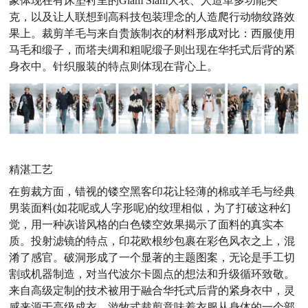
象体现在有床垫衬里的Glam Slam大衣、人造革多功能夹
克，以及让人联想到高科技包装理念的人造爬行动物纹路效
果上。裁剪羊毛与来自贵族制衣的材料形成对比：西服使用
马毛和缎子，而塔夫绸和粗呢缎子则出现在华托式后背的紧
身衣中。针织服装的特点则体现在背心上。
精湛工艺
在剪裁方面，错视的镂空黑客印花让轻薄的棉或羊毛与经典
男装面料(如花呢或人字形呢)的纹理相似，为了打破这种幻
觉，用一种诙谐风格的白色镂空效果揭示了面料的真实本
质。投射滤镜的特点，印花欧根纱包裹在彩色风衣之上，混
淆了感官。破洞形成了一个显著的主题图案，无论是手工切
割或机器制造，对当代波尔卡圆点的想法和升级循环致敬。
来自高级定制的技术被用于融合华托式后背的紧身衣中，灵
感来源于高级成衣。游牧式裁剪意味着衣服从身体的一个部