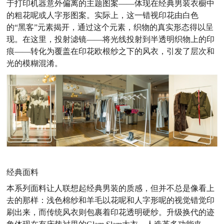
于打印机器意外偏离的主题图案——体现在经典男装衣橱中
的粗花呢或人字形图案。实际上，这一错视印花由白色
的“黑客”元素揭开，通过这个元素，织物的真实形态得以呈
现。在这里，投射滤镜——将光线投射到半透明织物上的印
痕——转化为覆盖在印花欧根纱之下的风衣，引发了层次和
光的模糊混淆。
经典面料
本系列面料让人联想起经典男装的质感，但并不总是像看上
去的那样：浅色棉纱和羊毛以花呢和人字形呢的视觉错觉印
刷出来，而传统风衣则包裹着印花透明硬纱。升级换代的迹