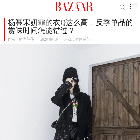
杨幂宋妍霏的衣Q这么高，反季单品的
赏味时间怎能错过？
作者：
时尚芭莎
2020-09-10
来源：时尚芭莎