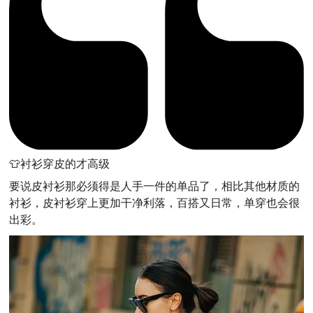
👕衬衫穿皮的才高级
要说皮衬衫那必须得是人手一件的单品了，相比其他材质的
衬衫，皮衬衫穿上更加干净利落，百搭又日常，单穿也会很
出彩。