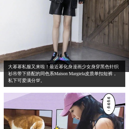
大幂幂私服又来啦！最近幂化身漫画少女身穿黑色针织
衫吊带下搭配的同色系Maison Margiela皮质单扣短裤，
私下可爱满分💯。