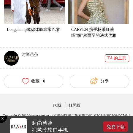
Longchamp邀你体验非常巴黎
CARVEN 携手杨采钰演
绎“纷”然而至的法式优雅
时尚芭莎
TA 的主页
收藏 |
0
分享
PC版
|
触屏版
Copyright © 2019 bazaar.com.cn 北京爱尚阳光广告有限公司 京ICP备2023004007号-1
京公网安备 11010502040483号