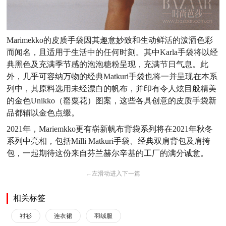
Marimekko的皮质手袋因其趣意妙致和生动鲜活的泼洒色彩
而闻名，且适用于生活中的任何时刻。其中Karla手袋将以经
典黑色及充满季节感的泡泡糖粉呈现，充满节日气息。此
外，几乎可容纳万物的经典Matkuri手袋也将一并呈现在本系
列中，其原料选用未经漂白的帆布，并印有令人炫目般精美
的金色Unikko（罂粟花）图案，这些各具创意的皮质手袋新
品都辅以金色点缀。
2021年，Mariemkko更有崭新帆布背袋系列将在2021年秋冬
系列中亮相，包括Milli Matkuri手袋、经典双肩背包及肩挎
包，一起期待这份来自芬兰赫尔辛基的工厂的满分诚意。
←
左滑动进入下一篇
相关标签
衬衫
连衣裙
羽绒服