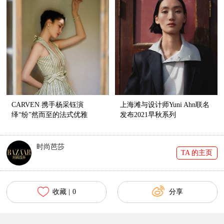
CARVEN 携手杨采钰演
上海滩与设计师Yuni Ahn联名
绎“纷”然而至的法式优雅
发布2021早秋系列
时尚芭莎
TA 的主页
收藏 |
0
分享