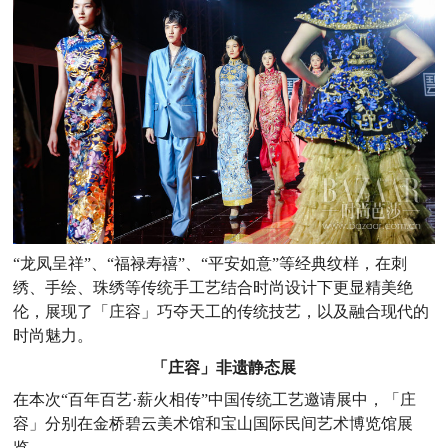
“龙凤呈祥”、“福禄寿禧”、“平安如意”等经典纹样，在刺
绣、手绘、珠绣等传统手工艺结合时尚设计下更显精美绝
伦，展现了「庄容」巧夺天工的传统技艺，以及融合现代的
时尚魅力。
「庄容」非遗静态展
在本次“百年百艺·薪火相传”中国传统工艺邀请展中，「庄
容」分别在金桥碧云美术馆和宝山国际民间艺术博览馆展
览。