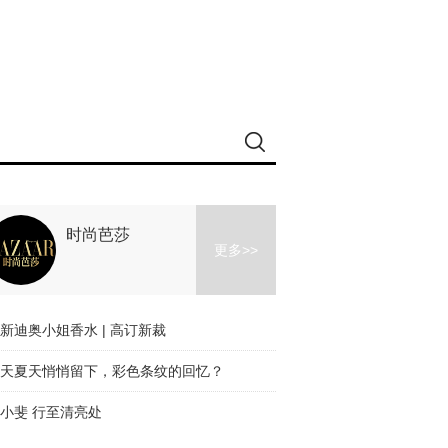
时尚芭莎
更多>>
新迪奥小姐香水 | 高订新裁
天夏天悄悄留下，彩色条纹的回忆？
小斐 行至清亮处