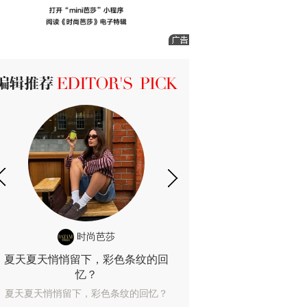
ICK 编辑推荐
时尚芭莎
时尚
夏天夏天悄悄留下，彩色条纹的回
露肤度10%也
忆？
露肤度10%也能
夏天夏天悄悄留下，彩色条纹的回忆？