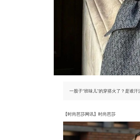
一股子“班味儿”的穿搭火了？是谁汗
【时尚芭莎网讯】时尚芭莎