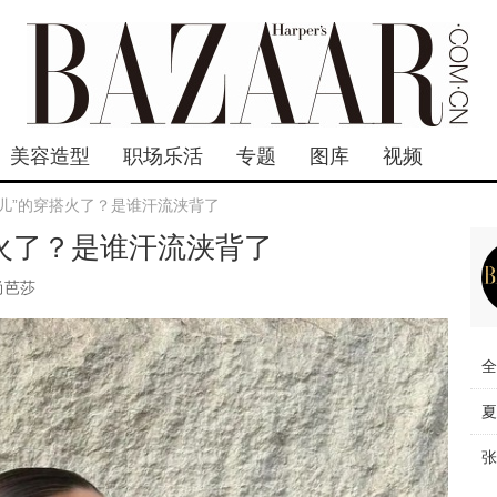
美容造型
职场乐活
专题
图库
视频
味儿”的穿搭火了？是谁汗流浃背了
搭火了？是谁汗流浃背了
尚芭莎
全
夏
张