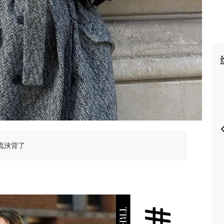
P
流浃背了