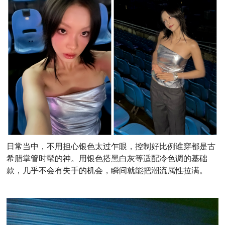
日常当中，不用担心银色太过乍眼，控制好比例谁穿都是古
希腊掌管时髦的神。用
银色
搭黑白灰等适配冷色调的基础
款，几乎不会有失手的机会，瞬间就能把潮流属性拉满。