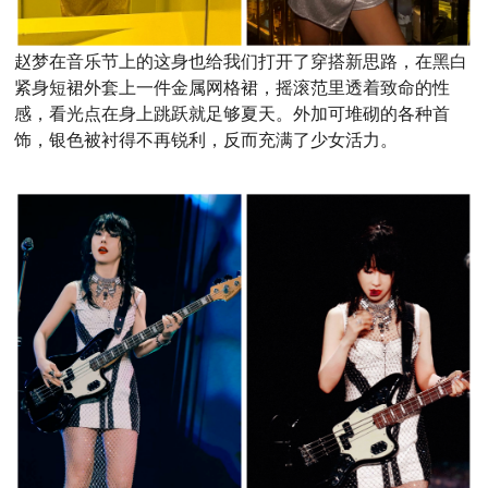
赵
梦在音乐节上的这身也给我们打开了穿搭新思路，在黑白
紧身短裙
外
套上一件
金属网格
裙，摇滚范里透着致命的性
感，
看光点在身上跳跃就足够夏天。外加可堆砌的各种首
饰，银色被衬得不再锐利，反而充满了少女活力。