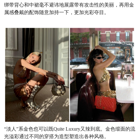
绑带背心和中裙毫不避讳地展露带有攻击性的美丽，再用金
属感
叠
戴的配饰随意加持一下，更加光彩夺目
。
“淡人”
系金色也可以既
Quite Luxury又辣到底。
金色缎面的流
光溢彩通过
不同的穿搭为造型塑造出各种风格。