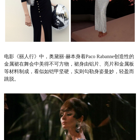
电影《丽人行》中，奥黛丽
·
赫本身着Paco Rabanne创造性的
金属裙在舞会中美得不可方物，裙身由铝片、亮片和金属板
等材料制成，看似如铠甲坚硬，实则勾勒身姿曼妙，轻盈而
跳脱。