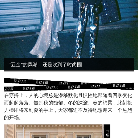
“五金”的风潮，还是吹到了时尚圈
在穿搭上，人的心境总是潜移默化且惯性地跟随着四季变化
而起起落落。告别秋的馥郁、冬的深邃、春的绵柔，此刻接
力棒即将来到夏的手上，大家都迫不及待地想迎来一个热烈
的开场。