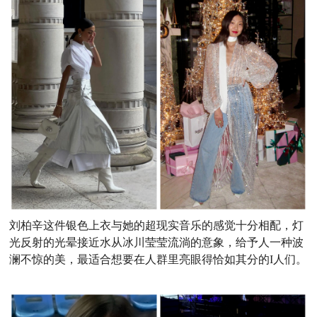
刘柏辛这件银色上衣与她的超现实音乐的感觉十分相配，灯
光反射的光晕接近水从冰川莹莹流淌的意象，给予人一种波
澜不惊的美，最适合想要在人群里亮眼得恰如其分的I人们。