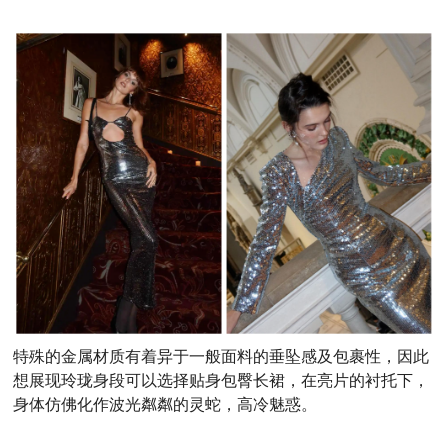
特殊的金属材质有着异于一般面料的垂坠感及包裹性，因此
想展现玲珑身段可以选择贴身包臀长裙，在亮片的衬托下，
身体仿佛化作波光粼粼的灵蛇，高冷魅惑。