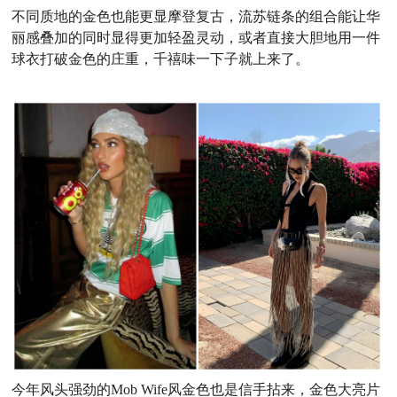
不同质地的金色也能更显摩登复古，流苏链条的组合能让华
丽感叠加的同时显得更加轻盈灵动，或者直接大胆地用一件
球衣打破金色的庄重，千禧味一下子就上来了。
今年风头强劲
的Mob Wife风金色
也是
信手拈来，
金色大亮片