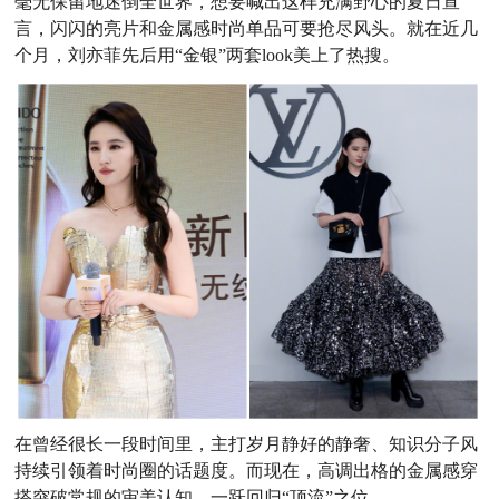
毫无保留地迷倒全世界，想要喊出这样充满野心的夏日宣
言，闪闪的亮片和金属感时尚单品可要抢尽风头。就在近几
个月，刘亦菲先后用“金银”两套look美上了热搜。
在曾经很长一段时间里，主打岁月静好的静奢、知识分子风
持续引领着时尚圈的话题度。而现在，高调出格的金属感穿
搭突破常规的审美认知，一跃回归“顶流”之位。