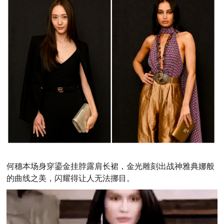
何穗本场身穿鎏金挂脖露肩长裙，金光雕刻出战神雅典娜般
的曲线之美，闪耀得让人无法挪目。