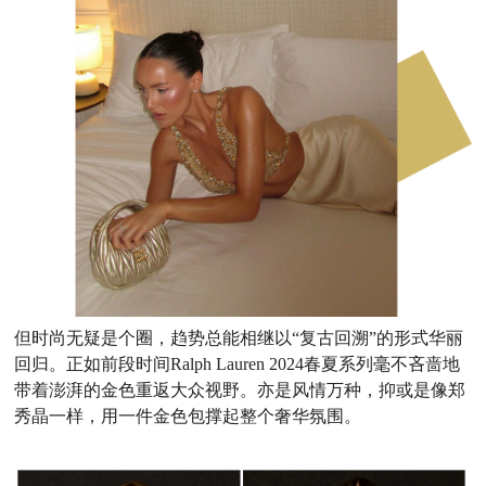
但时尚无疑是个圈，趋势总能相继以“复古回溯”的形式华丽
回归。正如前段时间Ralph Lauren 2024春夏系列毫不吝啬地
带着澎湃的金色重返大众视野。亦是风情万种，抑或是像郑
秀晶一样，用一件金色包撑起整个奢华氛围。