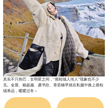
其实不只热巴，女明星之间，“摇粒绒人传人”现象也不少
见。
金晨、杨超越、虞书欣、章若楠早就在私服中换上摇粒
绒单品，暖暖过冬～