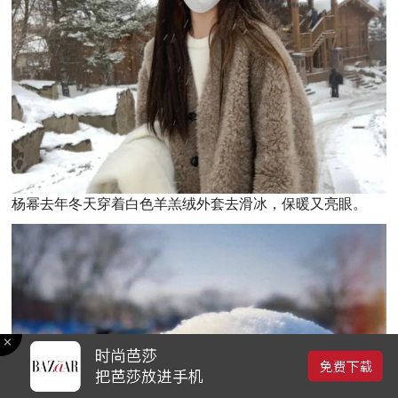
杨幂去年冬天穿着白色羊羔绒外套去滑冰，保暖又亮眼。