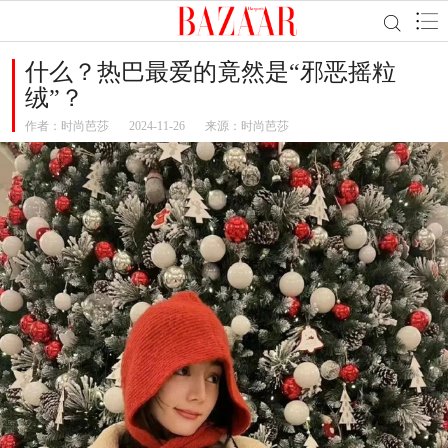
什么？热巴最爱的竟然是“邪恶摇粒
绒”？
作者：
时尚芭莎
2024-11-26
来源：时尚芭莎