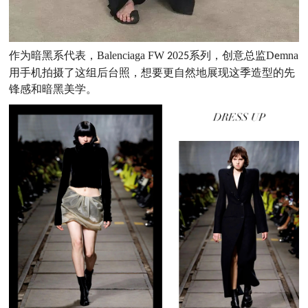
作为暗黑系代表，Balenciaga
FW
02
系列，创意总监
D
mna
2
5
e
用手机拍摄了这组后台照，想要更自然地展现这季造型的先
锋感和暗黑美学。