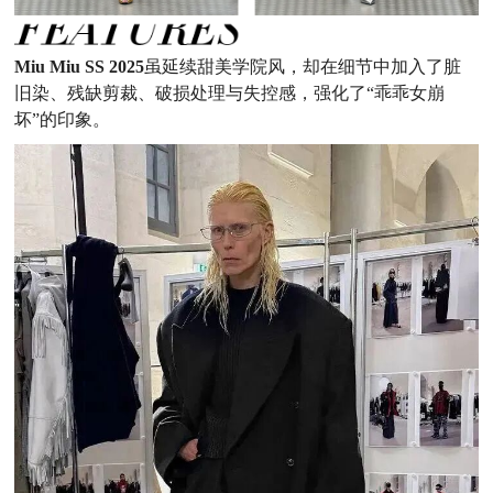
Miu Miu SS
2025
虽延续甜美学院风，却在细节中加入了脏
旧染、残缺剪裁
、破损处理
与失控感，强化了
“乖乖女崩
坏”
的
印象
。