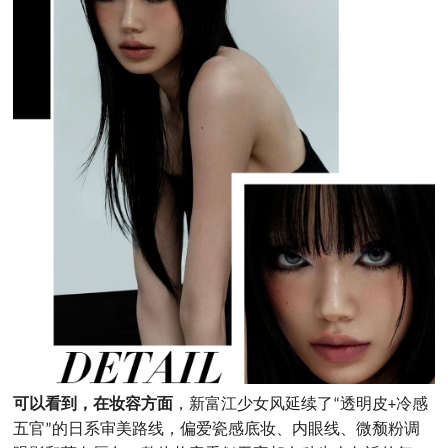
可以看到，在
妆容方面
，
新富江少女风延续了
透明皮
冷感
“
+
五官
的日系审美路线，偏爱瓷感底妆、内眼线、微颓粉调
”