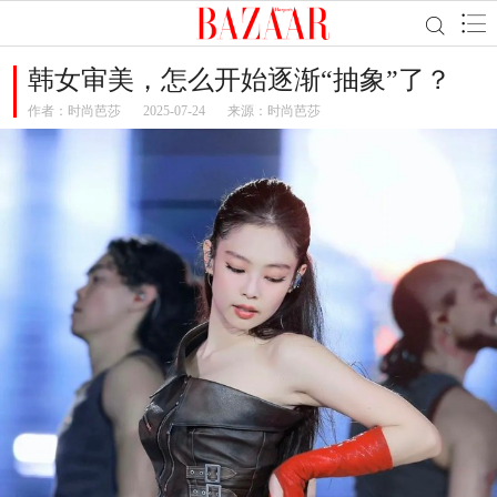
韩女审美，怎么开始逐渐“抽象”了？
作者：
时尚芭莎
2025-07-24
来源：时尚芭莎