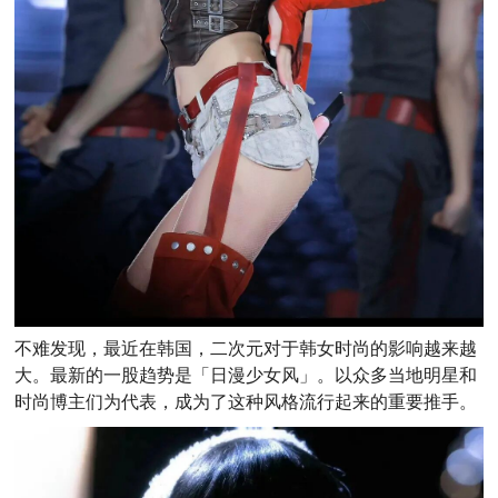
不难发现，最近在韩国，二次元对于韩女时尚的影响越来越
大。最新的一股趋势是「日漫少女风」。以众多当地明星和
时尚博主们为代表，成为了这种风格流行起来的重要推手。