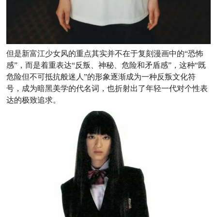
但是新富江少女风的重点其实并不在于复刻漫画中的
“恐怖
感”，而是着重表达“反叛、神秘、危险和矛盾感”，
这种
“既
危险但不可抵抗般迷人”的形象逐渐成为一种反叛文化符
号，成为暗黑美学的代名词，也折射出了年轻一代对个性表
达的极致追求。