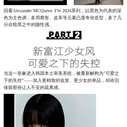
回看
A
exan
MCQueen
FW
系列，以黑色为代表的深
l
der
2024
色为主色调，多用廓形、皮革等元素凸显夸张造型，多了几
分在暗黑之中的随性感。
当
这一形象
进入
韩国本土审美系统，被重新解构为
可爱之
“
下的失控
——
加入更精致的妆发、更少女的单品，却依旧
”
保留那份让人不安的疏离感。