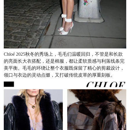
Chloé 2025秋冬的秀场上，毛毛们温暖回归，不管是和长款
的亮面长大衣搭配，还是棉服，都
让柔软质感与利落线条完
美平衡。毛毛的环绕让整个衣服既保留了精心的剪裁设计，
领口与衣边的灵动点缀，又打破传统皮草的厚重刻板。