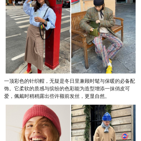
一顶彩色的针织帽，无疑是冬日里兼顾时髦与保暖的必备配
饰。它柔软的质感与缤纷的色彩能为造型增添一抹俏皮可
爱，佩戴时稍稍露出些许额前发丝，更显自然。