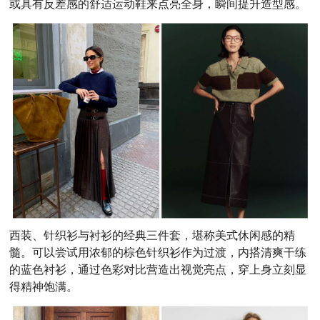
或具有反差感的舒适运动鞋来点亮全身，瞬间提升造型感。
西装、针织衫与衬衫的经典三件套，堪称美式休闲感的精
髓。可以尝试用浓郁的棕色针织衫作为过渡，内搭清爽干练
的蓝色衬衫，通过色彩对比营造出视觉亮点，穿上身立刻显
得精神饱满。