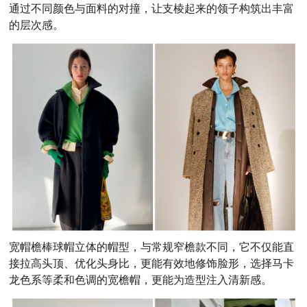
通过不同颜色与面料的对撞，让支棱起来的领子构筑出丰富
的层次感。
宽帽檐棒球帽立体的帽型，与常规窄檐款不同，它不仅能直
接拉高头顶、优化头身比，更能有效地修饰脸形，选择马卡
龙色系等柔和色调的宽檐帽，更能为造型注入清新感。