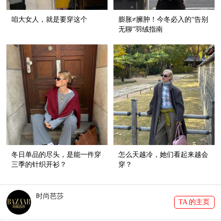
咱大女人，就是要穿这个
膨胀≠臃肿！今冬必入的“告别
无聊”羽绒指南
冬日单品的尽头，是能一件穿
怎么天越冷，她们看起来越会
三季的针织开衫？
穿？
时尚芭莎
TA 的主页