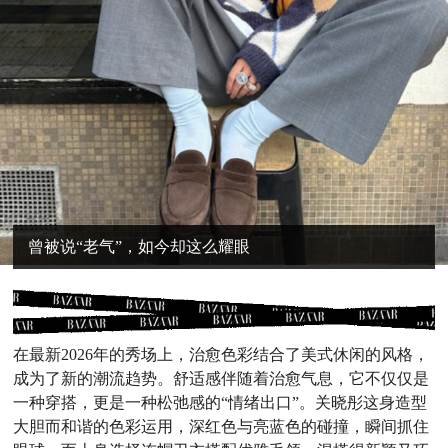
曾被说“老气”，如今却这么耀眼
在最新2026年的秀场上，治愈
色彩
结合了美式休闲的风格，
成为了新的潮流趋势。舒适感伴随着治愈气息，
它不仅仅是
一种穿搭，更是一种松弛感的“情绪出口”。关晓彤这身造型
大胆而和谐的色彩运用，深红色与亮蓝色的碰撞，瞬间抓住