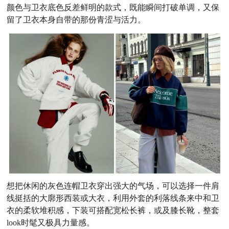
颜色与卫衣底色反差鲜明的款式，既能瞬间打破单调，又保
留了卫衣本身自带的那份青涩与活力。
想把休闲的灰色连帽卫衣穿出强大的气场，可以选择一件肩
线挺括的大廓形西装或大衣，利用外套的利落线条来中和卫
衣的柔软堆积感，下装可搭配宽松长裤，或及膝长靴，整套
look时髦又极具力量感。