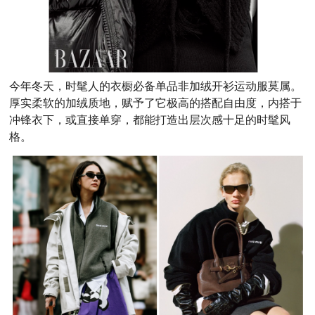
今年冬天，时髦人的衣橱必备单品非加绒开衫运动服莫属。
厚实柔软的加绒质地，赋予了它极高的搭配自由度，内搭于
冲锋衣下，或直接单穿，都能打造出层次感十足的时髦风
格。