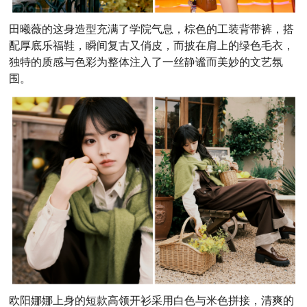
田曦薇的这身造型充满了学院气息，棕色的工装背带裤，搭
配厚底乐福鞋，瞬间复古又俏皮，而披在肩上的绿色毛衣，
独特的质感与色彩为整体注入了一丝静谧而美妙的文艺氛
围。
欧阳娜娜上身的短款高领开衫采用白色与米色拼接，清爽的