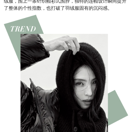
绒服，围上一条针织帽衫式围脖，独特的连帽设计瞬间提升
了整体的个性指数，也打破了羽绒服固有的沉闷感。