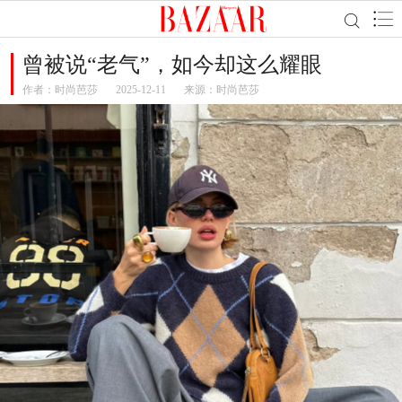
曾被说“老气”，如今却这么耀眼
作者：
时尚芭莎
2025-12-11
来源：时尚芭莎