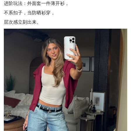
进阶玩法：外面套一件薄开衫，
不系扣子，当防晒衫穿，
层次感立刻出来。