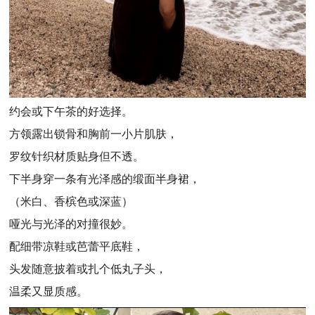
约会或下午茶的好选择。
方领露出锁骨和胸前一小片肌肤，
罗纹针织材质贴身但不透。
下半身穿一条有光泽感的缎面半身裙，
（米白、香槟色或深蓝）
哑光与光泽的对撞很妙。
配细带凉鞋或芭蕾平底鞋，
头发随意披着或扎个低丸子头，
温柔又显质感。