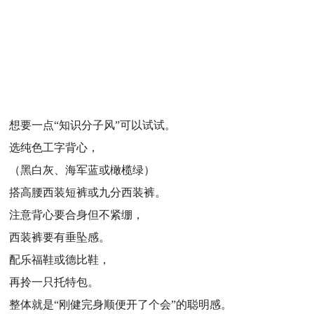
想要一点“知识分子风”可以试试。
选纯色工字背心，
（黑白灰、海军蓝或橄榄绿）
搭高腰西装短裤或九分西装裤。
注意背心要合身但不紧绷，
西装裤要有垂坠感。
配乐福鞋或德比鞋，
再拎一只托特包。
整体就是“刚健完身顺便开了个会”的聪明感。