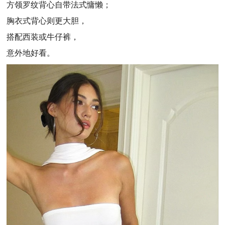
方领罗纹背心自带法式慵懒；
胸衣式背心则更大胆，
搭配西装或牛仔裤，
意外地好看。