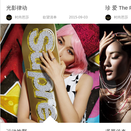
光影律动
珍 爱 The P
时尚芭莎
欲望清单
2015-09-03
时尚芭莎