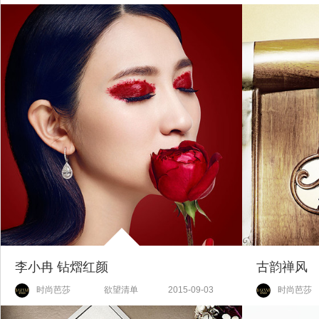
李小冉 钻熠红颜
古韵禅风
时尚芭莎
欲望清单
2015-09-03
时尚芭莎