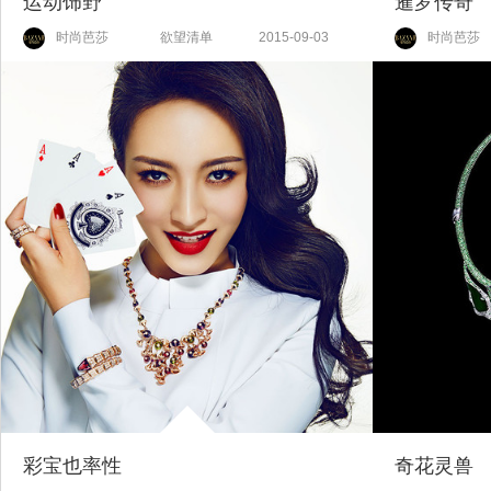
运动饰野
暹罗传奇
时尚芭莎
欲望清单
2015-09-03
时尚芭莎
彩宝也率性
奇花灵兽