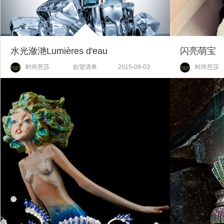
水光潋滟Lumières d'eau
闪亮萌宝
时尚芭莎
欲望清单
2015-09-03
时尚芭莎