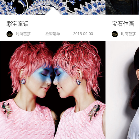
彩宝童话
宝石作画
时尚芭莎
欲望清单
2015-09-03
时尚芭莎