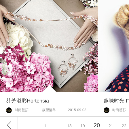
芬芳溢彩Hortensia
趣味时光 Fa
时尚芭莎
欲望清单
2015-09-03
时尚芭莎
20
1
...
18
19
21
22