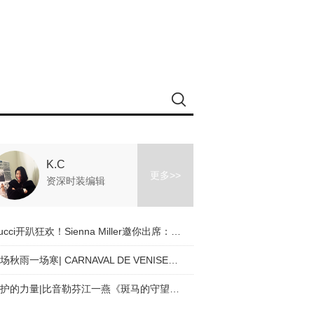
K.C
更多>>
资深时装编辑
Gucci开趴狂欢！Sienna Miller邀你出席：本色出演_敬请赐复
一场秋雨一场寒| CARNAVAL DE VENISE（威尼斯狂欢节）应季穿搭tips
守护的力量|比音勒芬江一燕《斑马的守望》公益联名款上新