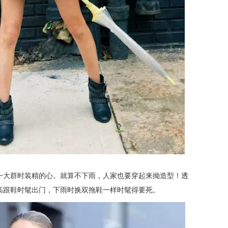
一大群时装精的心。就算不下雨，人家也要穿起来拗造型！透
高跟鞋时髦出门，下雨时换双拖鞋一样时髦得要死。