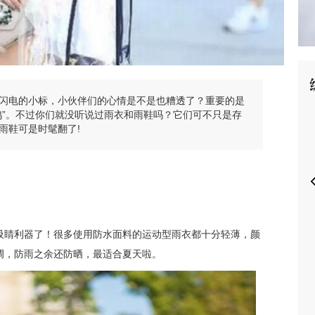
P
闪电的小标，小伙伴们的心情是不是也糟透了？重要的是
鸡”。不过你们就没听说过雨衣和雨鞋吗？它们可不只是存
雨鞋可是时髦翻了!
吸睛利器了！很多使用防水面料的运动型雨衣都十分轻薄，颜
调，防雨之余还防晒，最适合夏天啦。