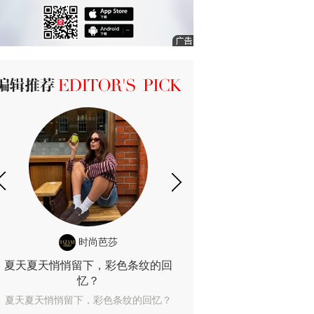
ICK 编辑推荐
时尚芭莎
时尚
夏天夏天悄悄留下，彩色条纹的回
露肤度10%也
忆？
露肤度10%也能
夏天夏天悄悄留下，彩色条纹的回忆？