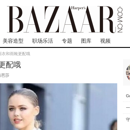
美容造型
职场乐活
专题
图库
视频
雨衣和雨靴更配哦
更配哦
尚芭莎