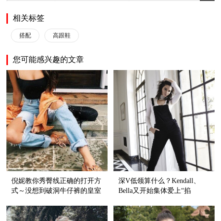
相关标签
搭配
高跟鞋
您可能感兴趣的文章
倪妮教你秀臀线正确的打开方
深V低领算什么？Kendall、
式～没想到破洞牛仔裤的皇室
Bella又开始集体爱上“掐
血统还挺纯正呢！
脖”style了！