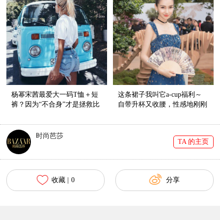
杨幂宋茜最爱大一码T恤＋短
这条裙子我叫它a-cup福利～
裤？因为“不合身”才是拯救比
自带升杯又收腰，性感地刚刚
例的神器啊！
好！
时尚芭莎
TA 的主页
收藏 |
0
分享