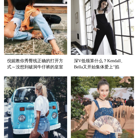
倪妮教你秀臀线正确的打开方
深V低领算什么？Kendall、
式～没想到破洞牛仔裤的皇室
Bella又开始集体爱上“掐
血统还挺纯正呢！
脖”style了！