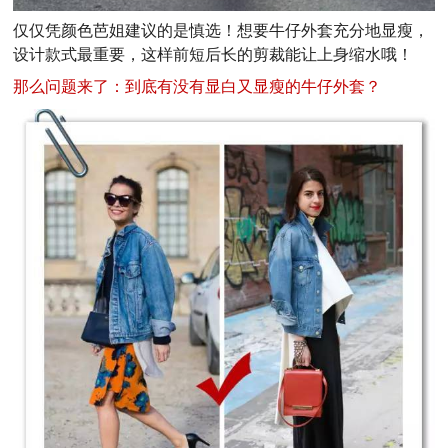
仅仅凭颜色芭姐建议的是慎选！想要牛仔外套充分地显瘦，
设计款式最重要，这样前短后长的剪裁能让上身缩水哦！
那么问题来了：到底有没有显白又显瘦的牛仔外套？