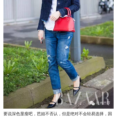
要说深色显瘦吧，芭姐不否认，但是绝对不会轻易选择，因