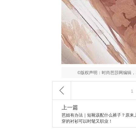
©版权声明：时尚芭莎网编辑
1
上一篇
芭姐有办法｜短靴该配什么裤子？原来
穿的衬衫可以时髦又职业！