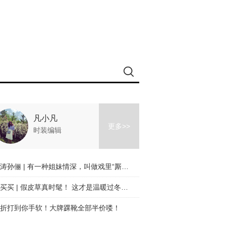
凡小凡
更多>>
时装编辑
刘涛孙俪 | 有一种姐妹情深，叫做戏里“厮杀”戏外美美哒！
买买买 | 假皮草真时髦！ 这才是温暖过冬的时髦利器！
折打到你手软！大牌踝靴全部半价喽！