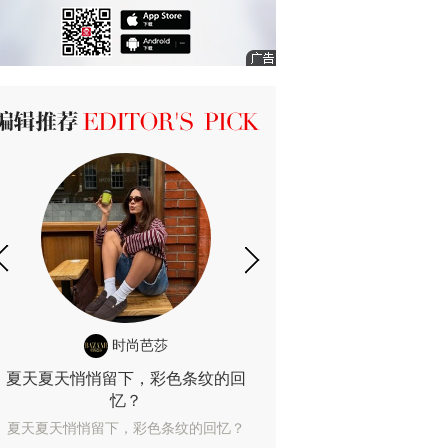
ICK 编辑推荐
时尚芭莎
时尚
夏天夏天悄悄留下，彩色条纹的回
露肤度10%也
忆？
露肤度10%也能
夏天夏天悄悄留下，彩色条纹的回忆？