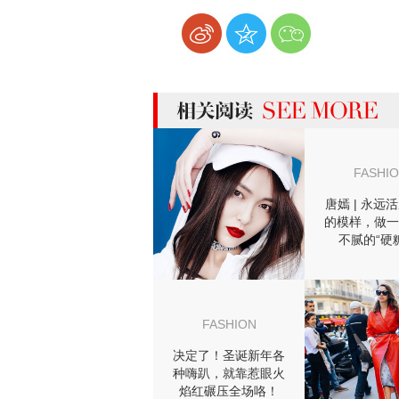
more 相关阅读
FASHI
唐嫣 | 永远
的模样，做一
不腻的“硬
FASHION
决定了！圣诞新年各
种嗨趴，就靠惹眼火
焰红碾压全场咯！