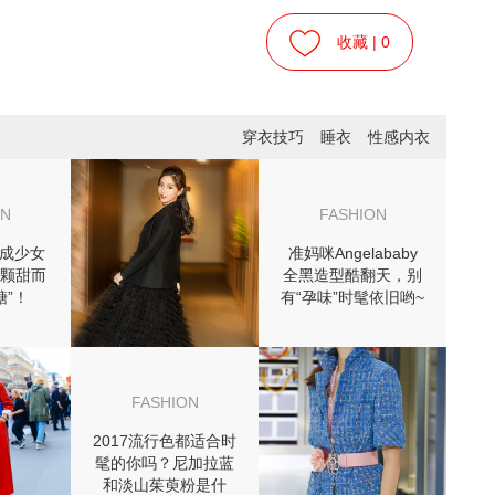
收藏 |
0
穿衣技巧
睡衣
性感内衣
ON
FASHION
活成少女
准妈咪Angelababy
颗甜而
全黑造型酷翻天，别
糖”！
有“孕味”时髦依旧哟~
FASHION
2017流行色都适合时
髦的你吗？尼加拉蓝
和淡山茱萸粉是什