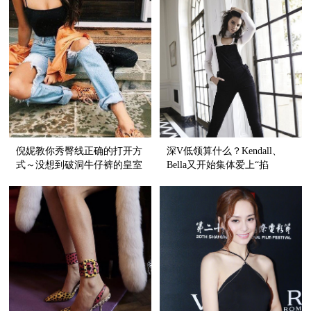
倪妮教你秀臀线正确的打开方
深V低领算什么？Kendall、
式～没想到破洞牛仔裤的皇室
Bella又开始集体爱上“掐
血统还挺纯正呢！
脖”style了！