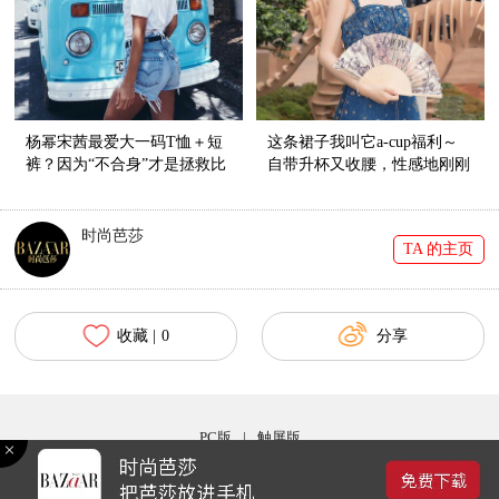
杨幂宋茜最爱大一码T恤＋短
这条裙子我叫它a-cup福利～
裤？因为“不合身”才是拯救比
自带升杯又收腰，性感地刚刚
例的神器啊！
好！
时尚芭莎
TA 的主页
收藏 |
0
分享
PC版
|
触屏版
Copyright © 2017 bazaar.com.cn 北京时尚在线网络服务有限公司 京ICP备030044号