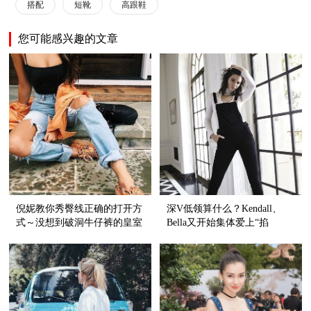
搭配
短靴
高跟鞋
您可能感兴趣的文章
倪妮教你秀臀线正确的打开方
深V低领算什么？Kendall、
式～没想到破洞牛仔裤的皇室
Bella又开始集体爱上“掐
血统还挺纯正呢！
脖”style了！