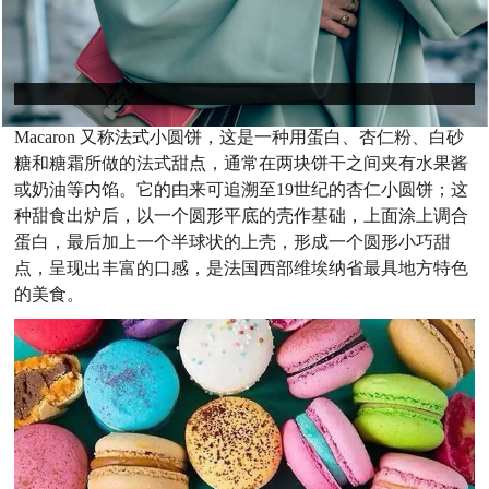
Macaron 又称法式小圆饼，这是一种用蛋白、杏仁粉、白砂
糖和糖霜所做的法式甜点，通常在两块饼干之间夹有水果酱
或奶油等内馅。它的由来可追溯至19世纪的杏仁小圆饼；这
种甜食出炉后，以一个圆形平底的壳作基础，上面涂上调合
蛋白，最后加上一个半球状的上壳，形成一个圆形小巧甜
点，呈现出丰富的口感，是法国西部维埃纳省最具地方特色
的美食。