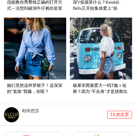
倪妮教你秀臀线正确的打开方
深V低领算什么？Kendall、
式～没想到破洞牛仔裤的皇室
Bella又开始集体爱上“掐
血统还挺纯正呢！
脖”style了！
她们竟然这样穿裙子！这深深
杨幂宋茜最爱大一码T恤＋短
的“套路”我服，你呢？
裤？因为“不合身”才是拯救比
例的神器啊！
时尚芭莎
TA 的主页