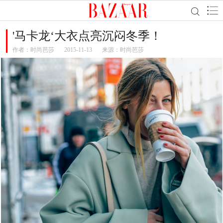
'马卡龙‘大衣点亮沉闷冬季！
作者：
时尚芭莎
2015-11-13
来源：时尚芭莎