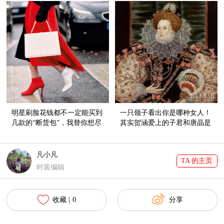
明星刷脸花钱都不一定能买到
一只领子看出你是哪种女人！
几款的“断货包”，我替你想尽
其实贺涵爱上的子君和唐晶是
一切办法！接下来看你的了～
同一类型！
凡小凡
TA 的主页
时装编辑
收藏 |
0
分享