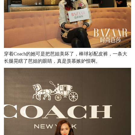
穿着Coach的她可是把芭姐美坏了，棒球衫配皮裤，一条大
长腿晃瞎了芭姐的眼睛，真是羡慕嫉妒恨啊。