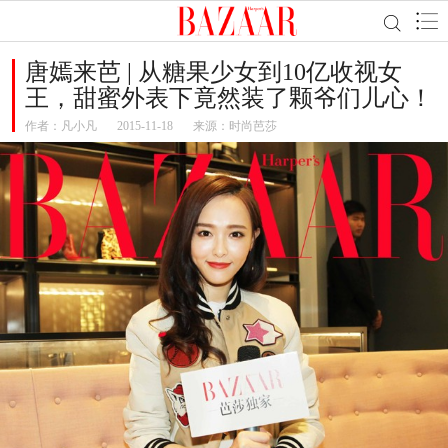
唐嫣来芭 | 从糖果少女到10亿收视女
王，甜蜜外表下竟然装了颗爷们儿心！
作者：
凡小凡
2015-11-18
来源：时尚芭莎