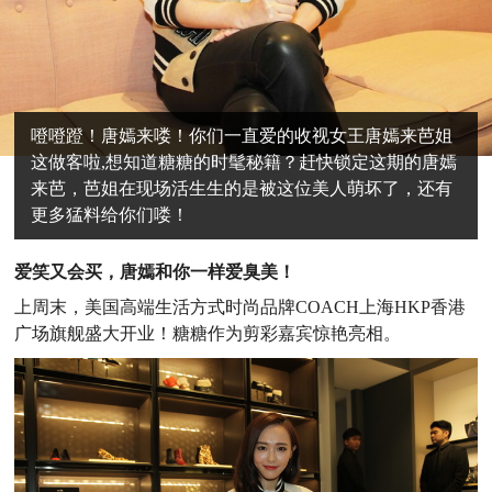
噔噔蹬！唐嫣来喽！你们一直爱的收视女王唐嫣来芭姐
这做客啦,想知道糖糖的时髦秘籍？赶快锁定这期的唐嫣
来芭，芭姐在现场活生生的是被这位美人萌坏了，还有
更多猛料给你们喽！
爱笑又会买，唐嫣和你一样爱臭美！
上周末，美国高端生活方式时尚品牌COACH上海HKP香港
广场旗舰盛大开业！糖糖作为剪彩嘉宾惊艳亮相。