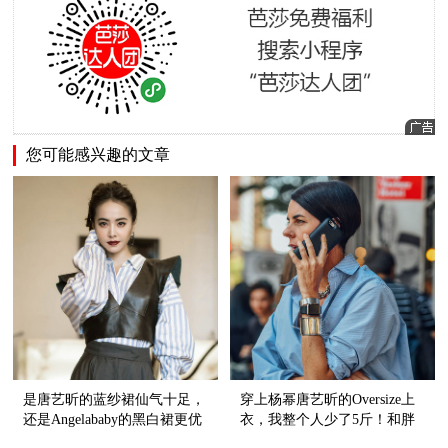
您可能感兴趣的文章
是唐艺昕的蓝纱裙仙气十足，
穿上杨幂唐艺昕的Oversize上
还是Angelababy的黑白裙更优
衣，我整个人少了5斤！和胖
雅？
瘦无关！