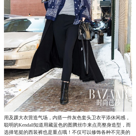
用及踝大衣营造气场，内搭一件灰色套头卫衣平添休闲感，
聪明的Kendall知道用藏蓝色的图腾丝巾来点亮整身造型，而
选择笔挺的西装裤也是重点哦！不仅可以修饰各种不完美的