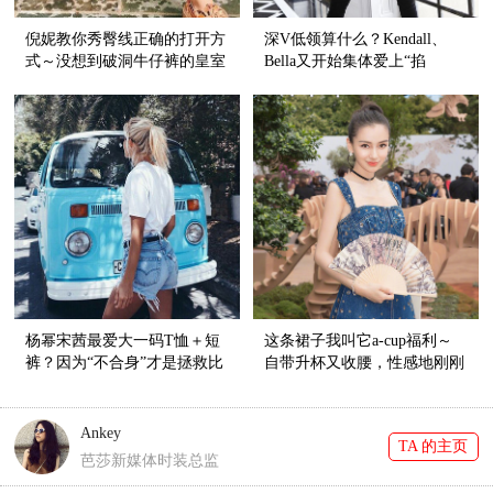
倪妮教你秀臀线正确的打开方
深V低领算什么？Kendall、
式～没想到破洞牛仔裤的皇室
Bella又开始集体爱上“掐
血统还挺纯正呢！
脖”style了！
杨幂宋茜最爱大一码T恤＋短
这条裙子我叫它a-cup福利～
裤？因为“不合身”才是拯救比
自带升杯又收腰，性感地刚刚
例的神器啊！
好！
Ankey
TA 的主页
芭莎新媒体时装总监